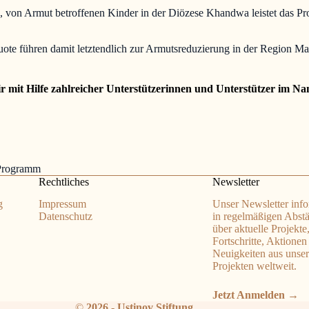
n, von Armut betroffenen Kinder in der Diözese Khandwa leistet das Pr
ote führen damit letztendlich zur Armutsreduzierung in der Region M
wir mit Hilfe zahlreicher Unterstützerinnen und Unterstützer im Na
Rechtliches
Newsletter
g
Impressum
Unser Newsletter info
Datenschutz
in regelmäßigen Abst
über aktuelle Projekte
Fortschritte, Aktionen
Neuigkeiten aus unse
Projekten weltweit.
Jetzt Anmelden →
©
2026 - Ustinov Stiftung