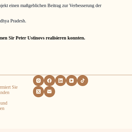
ojekt einen maßgeblichen Beitrag zur Verbesserung der
adhya Pradesh.
men Sir Peter Ustinovs realisieren konnten.
rmiert Sie
änden
,
 und
ren