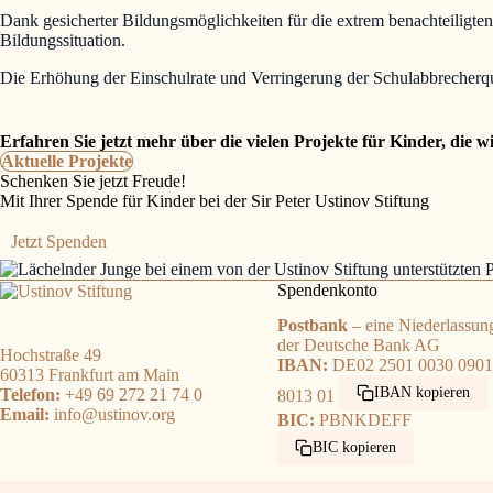
Dank gesicherter Bildungsmöglichkeiten für die extrem benachteiligte
Bildungssituation.
Die Erhöhung der Einschulrate und Verringerung der Schulabbrecherqu
Erfahren Sie jetzt mehr über die vielen Projekte für Kinder, die 
Aktuelle Projekte
Schenken Sie jetzt Freude!
Mit Ihrer Spende für Kinder bei der Sir Peter Ustinov Stiftung
Jetzt Spenden
Spendenkonto
Postbank
– eine Niederlassun
der Deutsche Bank AG
Hochstraße 49
IBAN:
DE02 2501 0030 0901
60313 Frankfurt am Main
IBAN kopieren
Telefon:
+49 69 272 21 74 0
8013 01
Email:
info@ustinov.org
BIC:
PBNKDEFF
BIC kopieren