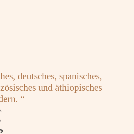
ches, deutsches, spanisches,
anzösisches und äthiopisches
dern. “